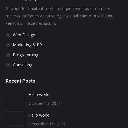
new
new
new
new
new
new
window
window
window
window
window
window
Glavrida for habitant morbi tristique senectus et netus et
malesuada fames ac turpis egestas habitant morbi tristique
senectus. Fusce nec ipsum.
Web Design
Marketing & PR
Programming
Consulting
Recent Posts
Hello world!
October 13, 2021
Hello world!
December 15, 2016