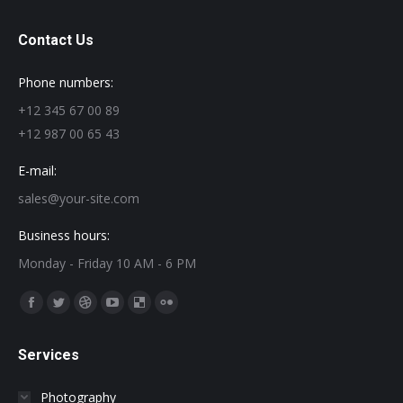
Contact Us
Phone numbers:
+12 345 67 00 89
+12 987 00 65 43
E-mail:
sales@your-site.com
Business hours:
Monday - Friday 10 AM - 6 PM
Find us on:
Facebook
Twitter
Dribbble
YouTube
Delicious
Flickr
page
page
page
page
page
page
Services
opens
opens
opens
opens
opens
opens
in
in
in
in
in
in
Photography