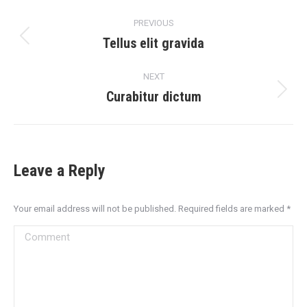
Project
PREVIOUS
navigation
Tellus elit gravida
Previous
project:
NEXT
Curabitur dictum
Next
project:
Leave a Reply
Your email address will not be published. Required fields are marked
*
Comment