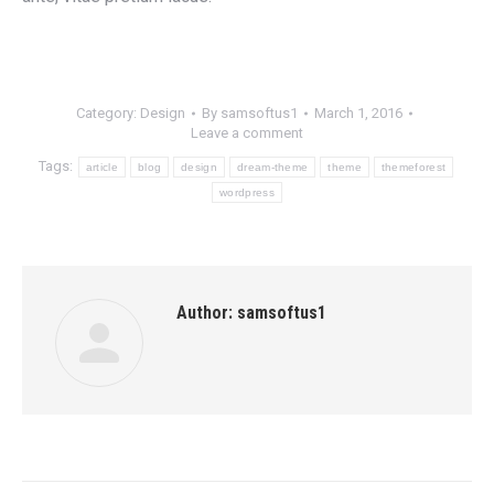
Category:
Design
By
samsoftus1
March 1, 2016
Leave a comment
Tags:
article
blog
design
dream-theme
theme
themeforest
wordpress
Author:
samsoftus1