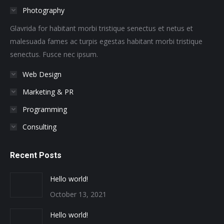
in
in
in
in
in
in
Photography
new
new
new
new
new
new
window
window
window
window
window
window
Glavrida for habitant morbi tristique senectus et netus et
malesuada fames ac turpis egestas habitant morbi tristique
senectus. Fusce nec ipsum.
Web Design
Marketing & PR
Programming
Consulting
Recent Posts
Hello world!
October 13, 2021
Hello world!