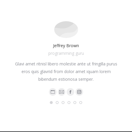
Jeffrey Brown
programming guru
Glavi amet ritnisl libero molestie ante ut fringilla purus
Glavr
ula.
eros quis glavrid from dolor amet iquam lorem
ul
odio
bibendum estionosa semper.
Personal
E-
Facebook
Instagram
on
blog
mail
/
website