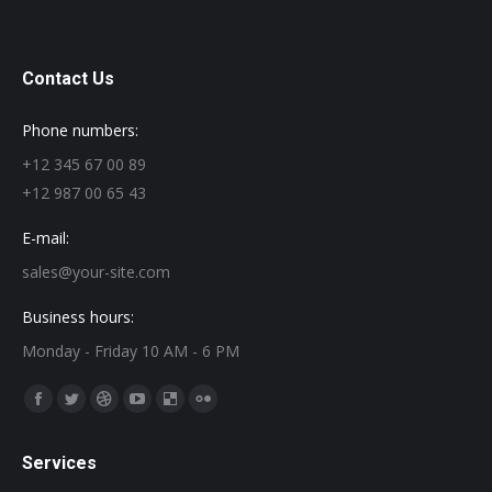
Contact Us
Phone numbers:
+12 345 67 00 89
+12 987 00 65 43
E-mail:
sales@your-site.com
Business hours:
Monday - Friday 10 AM - 6 PM
Find us on:
Facebook
Twitter
Dribbble
YouTube
Delicious
Flickr
page
page
page
page
page
page
Services
opens
opens
opens
opens
opens
opens